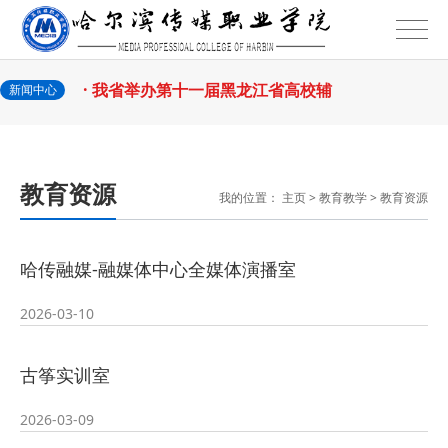
2026-07-31
话
· 省教育厅举行树立和践行正确政绩
2026-07-31
观学习教育
· 我省举办第十一届黑龙江省高校辅
新闻中心
2026-07-27
导员素质能
· 深学经济思想 发展新质生产力--学
教育资源
我的位置：
主页
>
教育教学
>
教育资源
2026-07-27
院党委
· 黑龙江省高校在第六届全国高校教
哈传融媒-融媒体中心全媒体演播室
2026-07-25
师教学创新
· 教育部2026年“宏志助航计划”师资
2026-03-10
2026-07-24
培训
· 凝心聚力绘蓝图 踔厉奋进启新程
古筝实训室
2026-07-24
—— 哈
· 锚定目标谋新篇 巾帼聚力启新程
2026-03-09