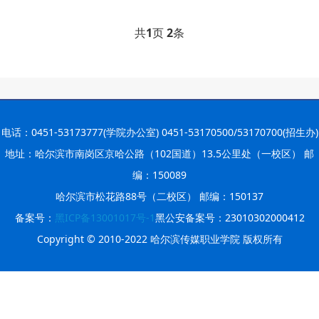
2026-07-23
—— 哈
· 强化政治担当 锤炼过硬本领--哈尔
共
1
页
2
条
2026-07-23
滨传媒
· 教育部公布名单，黑龙江这些教师
2026-07-31
和团队获奖
· 省委常委会召开会议 许勤主持并讲
2026-07-31
话
· 省教育厅举行树立和践行正确政绩
电话：0451-53173777(学院办公室) 0451-53170500/53170700(招生办)
地址：哈尔滨市南岗区京哈公路（102国道）13.5公里处（一校区） 邮
2026-07-31
观学习教育
· 我省举办第十一届黑龙江省高校辅
编：150089
哈尔滨市松花路88号（二校区） 邮编：150137
2026-07-27
导员素质能
· 深学经济思想 发展新质生产力--学
备案号：
黑ICP备13001017号-1
黑公安备案号：23010302000412
Copyright © 2010-2022 哈尔滨传媒职业学院 版权所有
2026-07-27
院党委
· 黑龙江省高校在第六届全国高校教
2026-07-25
师教学创新
· 教育部2026年“宏志助航计划”师资