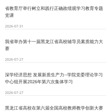
2026-07-23
—— 哈
· 强化政治担当 锤炼过硬本领--哈尔
省教育厅举行树立和践行正确政绩观学习教育专题
党课
2026-07-23
滨传媒
· 教育部公布名单，黑龙江这些教师
2026-07-31
2026-07-31
和团队获奖
· 省委常委会召开会议 许勤主持并讲
我省举办第十一届黑龙江省高校辅导员素质能力大
2026-07-31
话
· 省教育厅举行树立和践行正确政绩
赛
2026-07-27
2026-07-31
观学习教育
· 我省举办第十一届黑龙江省高校辅
深学经济思想 发展新质生产力--学院党委理论学习
2026-07-27
导员素质能
· 深学经济思想 发展新质生产力--学
中心组开展2026年第六次集体学习
2026-07-27
院党委
· 黑龙江省高校在第六届全国高校教
2026-07-27
2026-07-25
师教学创新
· 教育部2026年“宏志助航计划”师资
黑龙江省高校在第六届全国高校教师教学创新大赛