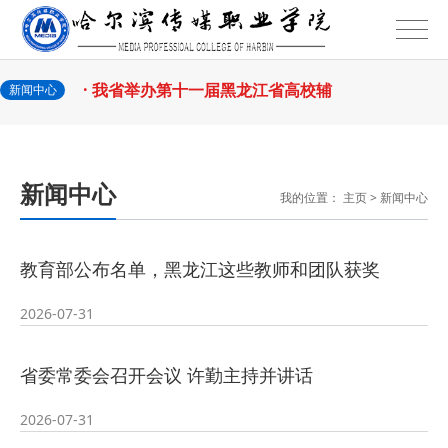
2026-07-31
话
· 省教育厅举行树立和践行正确政绩
2026-07-31
观学习教育
· 我省举办第十一届黑龙江省高校辅
新闻中心
2026-07-27
导员素质能
· 深学经济思想 发展新质生产力--学
新闻中心
我的位置：
主页
>
新闻中心
2026-07-27
院党委
· 黑龙江省高校在第六届全国高校教
教育部公布名单，黑龙江这些教师和团队获奖
2026-07-25
师教学创新
· 教育部2026年“宏志助航计划”师资
2026-07-31
2026-07-24
培训
· 凝心聚力绘蓝图 踔厉奋进启新程
省委常委会召开会议 许勤主持并讲话
2026-07-24
—— 哈
· 锚定目标谋新篇 巾帼聚力启新程
2026-07-31