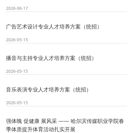
2026-07-23
—— 哈
· 强化政治担当 锤炼过硬本领--哈尔
2026-06-17
2026-07-23
滨传媒
· 教育部公布名单，黑龙江这些教师
广告艺术设计专业人才培养方案（统招）
2026-07-31
和团队获奖
· 省委常委会召开会议 许勤主持并讲
2026-05-15
2026-07-31
话
· 省教育厅举行树立和践行正确政绩
播音与主持专业人才培养方案（统招）
2026-05-15
2026-07-31
观学习教育
· 我省举办第十一届黑龙江省高校辅
音乐表演专业人才培养方案（统招）
2026-07-27
导员素质能
· 深学经济思想 发展新质生产力--学
2026-05-15
2026-07-27
院党委
· 黑龙江省高校在第六届全国高校教
强体魄 促健康 展风采 —— 哈尔滨传媒职业学院春
2026-07-25
师教学创新
· 教育部2026年“宏志助航计划”师资
季体质提升体育活动扎实开展