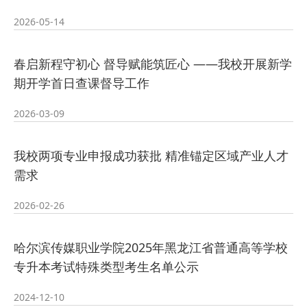
2026-05-14
2026-07-24
培训
· 凝心聚力绘蓝图 踔厉奋进启新程
春启新程守初心 督导赋能筑匠心 ——我校开展新学
2026-07-24
—— 哈
· 锚定目标谋新篇 巾帼聚力启新程
期开学首日查课督导工作
2026-07-23
—— 哈
· 强化政治担当 锤炼过硬本领--哈尔
2026-03-09
2026-07-23
滨传媒
我校两项专业申报成功获批 精准锚定区域产业人才
需求
2026-02-26
哈尔滨传媒职业学院2025年黑龙江省普通高等学校
专升本考试特殊类型考生名单公示
2024-12-10