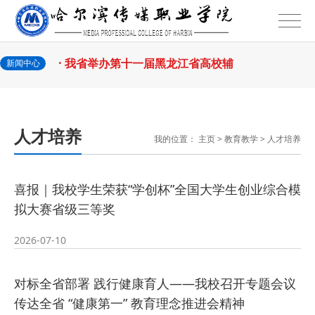
2026-07-31
话
· 省教育厅举行树立和践行正确政绩
2026-07-31
观学习教育
· 我省举办第十一届黑龙江省高校辅
新闻中心
2026-07-27
导员素质能
· 深学经济思想 发展新质生产力--学
人才培养
我的位置：
主页
>
教育教学
>
人才培养
2026-07-27
院党委
· 黑龙江省高校在第六届全国高校教
喜报｜我校学生荣获“学创杯”全国大学生创业综合模
2026-07-25
师教学创新
· 教育部2026年“宏志助航计划”师资
拟大赛省级三等奖
2026-07-24
培训
· 凝心聚力绘蓝图 踔厉奋进启新程
2026-07-10
2026-07-24
—— 哈
· 锚定目标谋新篇 巾帼聚力启新程
对标全省部署 践行健康育人——我校召开专题会议
传达全省 “健康第一” 教育理念推进会精神