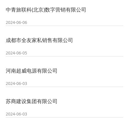
2026-07-23
—— 哈
· 强化政治担当 锤炼过硬本领--哈尔
中青旅联科(北京)数字营销有限公司
2026-07-23
滨传媒
· 教育部公布名单，黑龙江这些教师
2024-06-06
2026-07-31
和团队获奖
· 省委常委会召开会议 许勤主持并讲
成都市全友家私销售有限公司
2026-07-31
话
· 省教育厅举行树立和践行正确政绩
2024-06-05
2026-07-31
观学习教育
· 我省举办第十一届黑龙江省高校辅
河南超威电源有限公司
2024-06-03
2026-07-27
导员素质能
· 深学经济思想 发展新质生产力--学
苏商建设集团有限公司
2026-07-27
院党委
· 黑龙江省高校在第六届全国高校教
2024-06-03
2026-07-25
师教学创新
· 教育部2026年“宏志助航计划”师资