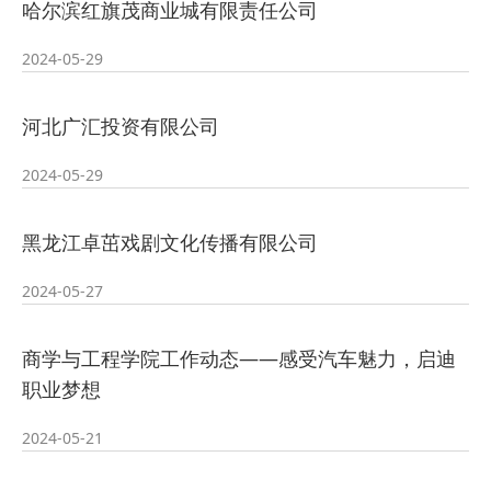
哈尔滨红旗茂商业城有限责任公司
2026-07-24
培训
· 凝心聚力绘蓝图 踔厉奋进启新程
2024-05-29
2026-07-24
—— 哈
· 锚定目标谋新篇 巾帼聚力启新程
河北广汇投资有限公司
2026-07-23
—— 哈
· 强化政治担当 锤炼过硬本领--哈尔
2024-05-29
2026-07-23
滨传媒
黑龙江卓茁戏剧文化传播有限公司
2024-05-27
商学与工程学院工作动态——感受汽车魅力，启迪
职业梦想
2024-05-21