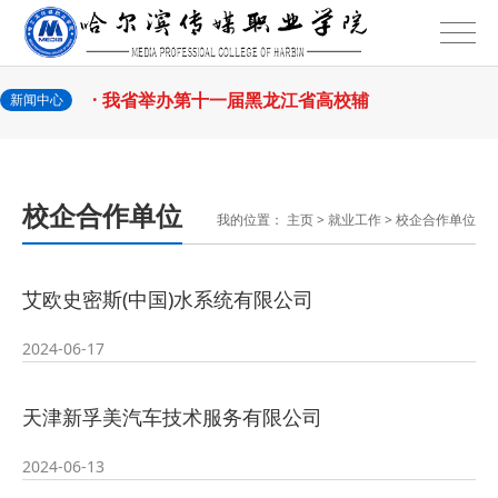
2026-07-31
话
· 省教育厅举行树立和践行正确政绩
2026-07-31
观学习教育
· 我省举办第十一届黑龙江省高校辅
新闻中心
2026-07-27
导员素质能
· 深学经济思想 发展新质生产力--学
校企合作单位
我的位置：
主页
>
就业工作
>
校企合作单位
2026-07-27
院党委
· 黑龙江省高校在第六届全国高校教
艾欧史密斯(中国)水系统有限公司
2026-07-25
师教学创新
· 教育部2026年“宏志助航计划”师资
2024-06-17
2026-07-24
培训
· 凝心聚力绘蓝图 踔厉奋进启新程
天津新孚美汽车技术服务有限公司
2026-07-24
—— 哈
· 锚定目标谋新篇 巾帼聚力启新程
2024-06-13