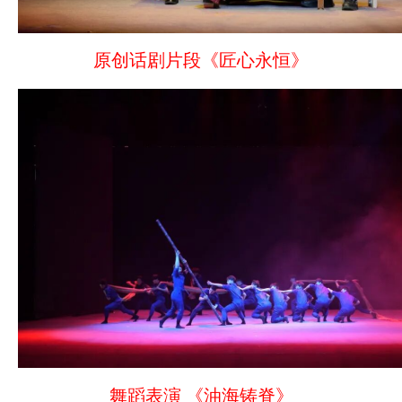
原创话剧片段《匠心永恒》
舞蹈表演 《油海铸脊》