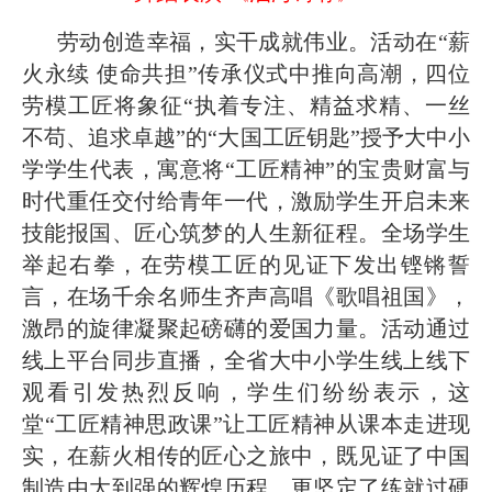
劳动创造幸福，实干成就伟业。活动在“薪
火永续 使命共担”传承仪式中推向高潮，四位
劳模工匠将象征“执着专注、精益求精、一丝
不苟、追求卓越”的“大国工匠钥匙”授予大中小
学学生代表，寓意将“工匠精神”的宝贵财富与
时代重任交付给青年一代，激励学生开启未来
技能报国、匠心筑梦的人生新征程。全场学生
举起右拳，在劳模工匠的见证下发出铿锵誓
言，在场千余名师生齐声高唱《歌唱祖国》，
激昂的旋律凝聚起磅礴的爱国力量。活动通过
线上平台同步直播，全省大中小学生线上线下
观看引发热烈反响，学生们纷纷表示，这
堂“工匠精神思政课”让工匠精神从课本走进现
实，在薪火相传的匠心之旅中，既见证了中国
制造由大到强的辉煌历程，更坚定了练就过硬