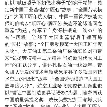
们以“喊破嗓子不如做出样子”的实干精神，奠
定新中国工业基础的“匠心”故事；“全国劳动模
范”“大国工匠年度人物”、中国一重首席技能大
师刘伯鸣以“砥匠心 砺匠艺 矢志不渝锻造国之
重器”为题，分享了自身深耕锻造一线35年的
奋斗历程，诠释了大国重器背后千锤百炼
的“匠技”故事；“全国劳动模范”“大国工匠年度
人物”、大庆油田第二采油厂采油班长刘丽带
来“弘扬劳模精神工匠精神 当好新时代大国工
匠”的主题分享，讲述扎根石油一线29年，带
领团队研发的技术革新成果填补了多项国内技
术空白的“匠艺”故事；“全国劳动模范”“大国工
匠年度人物”、航空工业哈飞数控铣工秦世俊
以“誓让中国制造更具话语权”为题，诠释两获
中国质量奖提名奖、成长为数控加工领域尖兵
的“匠魂”故事。歌舞《伟业》《大国工匠》