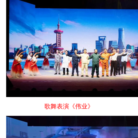
歌舞表演《伟业》