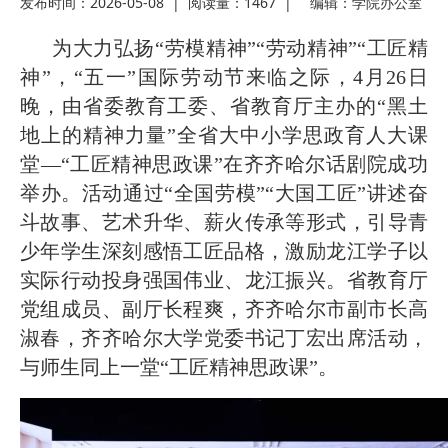
2026-07-31
话
· 省教育厅举行树立和践行正确政绩
发布时间：2026-05-08
|
阅读量：1467
|
编辑：
学院办公室
为大力弘扬“劳模精神”“劳动精神”“工匠精
2026-07-31
观学习教育
· 我省举办第十一届黑龙江省高校辅
神”，“五一”国际劳动节来临之际，4月26日
晚，由省委教育工委、省教育厅主办的“黑土
2026-07-27
导员素质能
· 深学经济思想 发展新质生产力--学
地上的精神力量”全省大中小学思政育人大课
堂—“工匠精神思政课”在齐齐哈尔话剧院成功
2026-07-27
院党委
· 黑龙江省高校在第六届全国高校教
举办。活动通过“全国劳模”“大国工匠”讲述奋
斗故事、艺术升华、薪火传承等形式，引导青
2026-07-25
师教学创新
· 教育部2026年“宏志助航计划”师资
少年学生深刻感悟工匠品格，激励龙江学子以
实际行动投身强国伟业、龙江振兴。省教育厅
2026-07-24
培训
· 凝心聚力绘蓝图 踔厉奋进启新程
党组成员、副厅长程爽，齐齐哈尔市副市长高
淑春，齐齐哈尔大学党委书记丁宏出席活动，
2026-07-24
—— 哈
· 锚定目标谋新篇 巾帼聚力启新程
与师生同上一堂“工匠精神思政课”。
2026-07-23
—— 哈
· 强化政治担当 锤炼过硬本领--哈尔