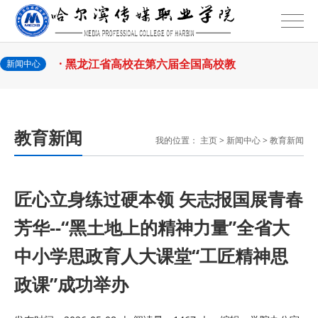
2026-07-27
院党委
· 黑龙江省高校在第六届全国高校教
2026-07-25
师教学创新
· 教育部2026年“宏志助航计划”师资
新闻中心
2026-07-24
培训
· 凝心聚力绘蓝图 踔厉奋进启新程
教育新闻
我的位置：
主页
>
新闻中心
>
教育新闻
2026-07-24
—— 哈
· 锚定目标谋新篇 巾帼聚力启新程
2026-07-23
—— 哈
· 强化政治担当 锤炼过硬本领--哈尔
匠心立身练过硬本领 矢志报国展青春
芳华--“黑土地上的精神力量”全省大
2026-07-23
滨传媒
· 教育部公布名单，黑龙江这些教师
中小学思政育人大课堂“工匠精神思
2026-07-31
和团队获奖
· 省委常委会召开会议 许勤主持并讲
政课”成功举办