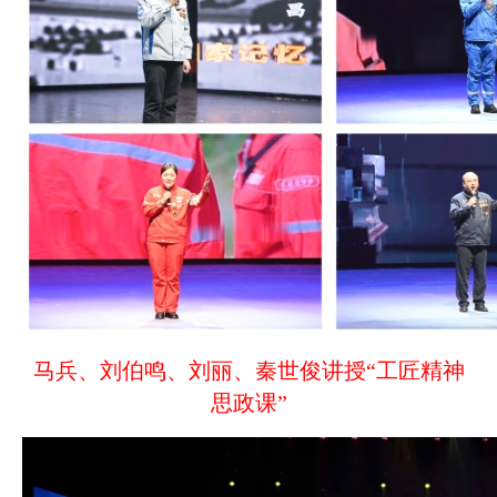
马兵、刘伯鸣、刘丽、秦世俊讲授“工匠精神
思政课”