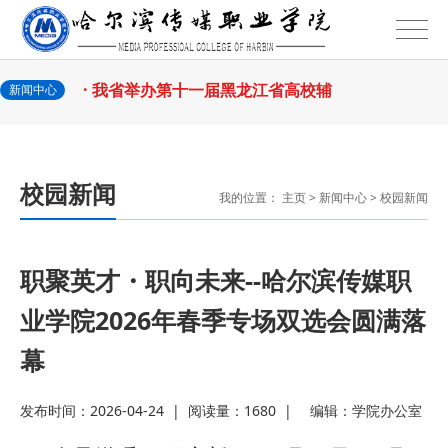
2026-07-27
导员素质能
· 深学经济思想 发展新质生产力--学
2026-07-27
院党委
· 黑龙江省高校在第六届全国高校教
新闻中心
2026-07-25
师教学创新
· 教育部2026年“宏志助航计划”师资
校园新闻
我的位置：
主页
>
新闻中心
>
校园新闻
2026-07-24
培训
· 凝心聚力绘蓝图 踔厉奋进启新程
2026-07-24
—— 哈
· 锚定目标谋新篇 巾帼聚力启新程
职聚英才・职向未来--哈尔滨传媒职
业学院2026年春季专场双选会圆满落
2026-07-23
—— 哈
· 强化政治担当 锤炼过硬本领--哈尔
幕
2026-07-23
滨传媒
· 教育部公布名单，黑龙江这些教师
发布时间：2026-04-24
|
阅读量：1680
|
编辑：
学院办公室