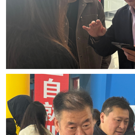
2026-07-23
—— 哈
· 强化政治担当 锤炼过硬本领--哈尔
2026-07-23
滨传媒