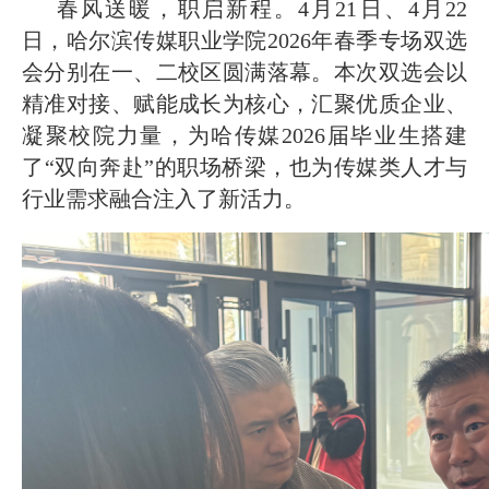
2026-07-31
和团队获奖
· 省委常委会召开会议 许勤主持并讲
春风送暖，职启新程。4月21日、4月22
日，哈尔滨传媒职业学院2026年春季专场双选
2026-07-31
话
· 省教育厅举行树立和践行正确政绩
会分别在一、二校区圆满落幕。本次双选会以
精准对接、赋能成长为核心，汇聚优质企业、
2026-07-31
观学习教育
· 我省举办第十一届黑龙江省高校辅
凝聚校院力量，为哈传媒2026届毕业生搭建
了“双向奔赴”的职场桥梁，也为传媒类人才与
2026-07-27
行业需求融合注入了新活力。
导员素质能
· 深学经济思想 发展新质生产力--学
2026-07-27
院党委
· 黑龙江省高校在第六届全国高校教
2026-07-25
师教学创新
· 教育部2026年“宏志助航计划”师资
2026-07-24
培训
· 凝心聚力绘蓝图 踔厉奋进启新程
2026-07-24
—— 哈
· 锚定目标谋新篇 巾帼聚力启新程