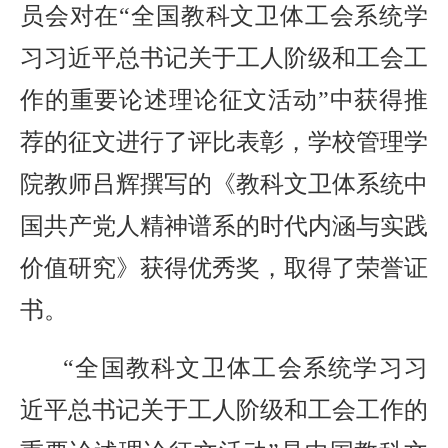
2026-07-31
观学习教育
· 我省举办第十一届黑龙江省高校辅
员会对在“全国教科文卫体工会系统学
习习近平总书记关于工人阶级和工会工
2026-07-27
导员素质能
· 深学经济思想 发展新质生产力--学
作的重要论述理论征文活动”中获得推
2026-07-27
院党委
· 黑龙江省高校在第六届全国高校教
荐的征文进行了评比表彰，学校管理学
2026-07-25
院教师吕辉撰写的《教科文卫体系统中
师教学创新
· 教育部2026年“宏志助航计划”师资
国共产党人精神谱系的时代内涵与实践
2026-07-24
培训
· 凝心聚力绘蓝图 踔厉奋进启新程
价值研究》获得优秀奖，取得了荣誉证
2026-07-24
—— 哈
· 锚定目标谋新篇 巾帼聚力启新程
书。
2026-07-23
—— 哈
· 强化政治担当 锤炼过硬本领--哈尔
“全国教科文卫体工会系统学习习
近平总书记关于工人阶级和工会工作的
2026-07-23
滨传媒