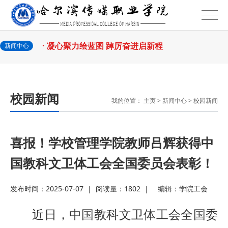
2026-07-25
师教学创新
· 教育部2026年“宏志助航计划”师资
2026-07-24
培训
· 凝心聚力绘蓝图 踔厉奋进启新程
新闻中心
2026-07-24
—— 哈
· 锚定目标谋新篇 巾帼聚力启新程
校园新闻
我的位置：
主页
>
新闻中心
>
校园新闻
2026-07-23
—— 哈
· 强化政治担当 锤炼过硬本领--哈尔
2026-07-23
滨传媒
· 教育部公布名单，黑龙江这些教师
喜报！学校管理学院教师吕辉获得中
国教科文卫体工会全国委员会表彰！
2026-07-31
和团队获奖
· 省委常委会召开会议 许勤主持并讲
发布时间：2025-07-07
|
阅读量：1802
|
编辑：
学院工会
2026-07-31
话
· 省教育厅举行树立和践行正确政绩
近日，中国教科文卫体工会全国委