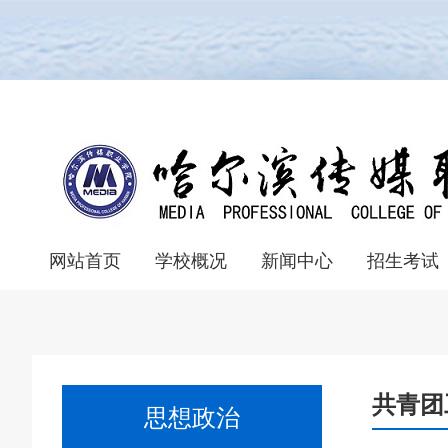
网站首页
学校概况
新闻中心
招生考试
学院组织机构
学院简介
教学成果
校园风光
校园文化
联系我们
学院展播
学校视频
校园新闻
教育新闻
院系新闻
单考单招报名
普通统考报名
录取查询系统
普通统考
单独考试
招生章程
统
统
共青团
思想政治