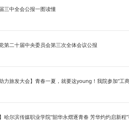
届三中全会公报一图读懂
· 教育部
· 凝心
党第二十届中央委员会第三次全体会议公报
· 锚定
· 强化
助力旅发大会】青春一夏，就要这young！我院参加“工
· 教育
· 省委
】哈尔滨传媒职业学院“韶华永熠逐青春 芳华灼灼启新程
· 省教