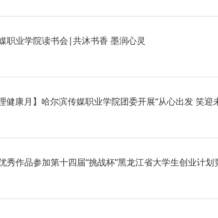
· 我省
媒职业学院读书会|共沐书香 墨润心灵
· 深学
· 黑龙
· 教育部
5心理健康月】哈尔滨传媒职业学院团委开展“从心出发 笑迎
· 凝心
· 锚定
优秀作品参加第十四届“挑战杯”黑龙江省大学生创业计划
· 强化