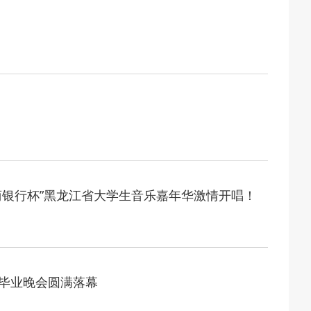
2026-07-24
2026年“宏志助航计划”师资培训
2026-07-24
聚力绘蓝图 踔厉奋进启新程 —— 哈
2026-07-23
目标谋新篇 巾帼聚力启新程 —— 哈
2026-07-23
政治担当 锤炼过硬本领--哈尔滨传媒
商银行杯”黑龙江省大学生音乐嘉年华激情开唱！
2026-07-31
部公布名单，黑龙江这些教师和团队获奖
2026-07-31
常委会召开会议 许勤主持并讲话
”毕业晚会圆满落幕
2026-07-31
育厅举行树立和践行正确政绩观学习教育