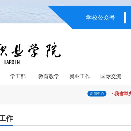
学校公众号
· 教育
· 省委
学工部
教育教学
就业工作
国际交流
· 省教
系
系
学生管理
资助中心
心理咨询
重点专业建设
人才培养
质量年报
师资队伍
专业设置
课程思政
教育资源
学籍管理
双创教育
实习管理
科技转化
校企合作单位
工作时讯
交流资讯
合作院校
合作项目
· 我省
新闻中心
· 深学
工作
· 黑龙