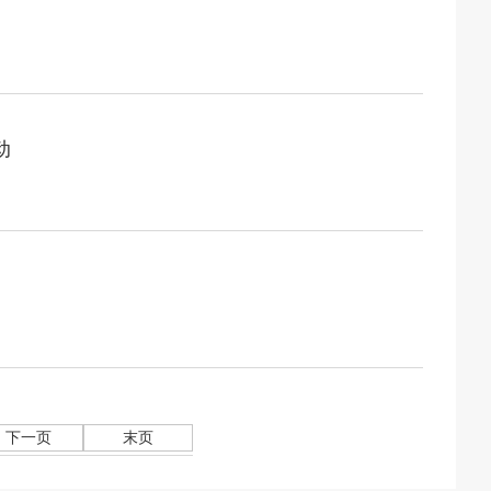
动
下一页
末页