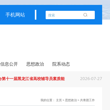
手机网站
2026-07-31
部公布名单，黑龙江这些教师和团队获奖
2026-07-31
常委会召开会议 许勤主持并讲话
信息公开
思想政治
院系动态
2026-07-31
育厅举行树立和践行正确政绩观学习教育
校园公告
生活服务
管理规定
信息公开
共青团工作
教师培训
党建工作
宣传教育
工会工作
创意产业学院
电影学院
管理学院
2026-07-27
举办第十一届黑龙江省高校辅导员素质能
2026-07-27
经济思想 发展新质生产力--学院党委
我的位置：
主页
>
思想政治
>
共青团工作
2026-07-25
江省高校在第六届全国高校教师教学创新