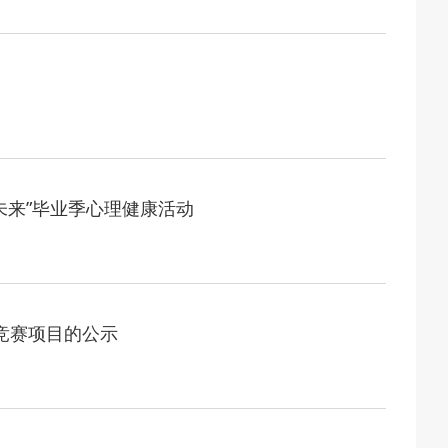
2026-07-27
举办第十一届黑龙江省高校辅导员素质能
2026-07-27
经济思想 发展新质生产力--学院党委
2026-07-25
江省高校在第六届全国高校教师教学创新
2026-07-24
2026年“宏志助航计划”师资培训
未来”毕业季心理健康活动
2026-07-24
聚力绘蓝图 踔厉奋进启新程 —— 哈
2026-07-23
目标谋新篇 巾帼聚力启新程 —— 哈
竞赛项目的公示
2026-07-23
政治担当 锤炼过硬本领--哈尔滨传媒